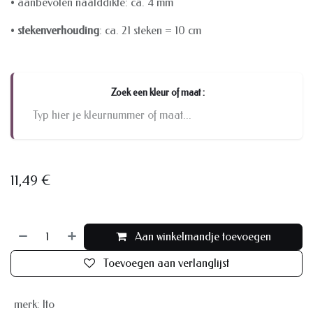
• aanbevolen naalddikte: ca. 4 mm
•
stekenverhouding
: ca. 21 steken = 10 cm
Zoek een kleur of maat :
11,49
€
Aan winkelmandje toevoegen
Toevoegen aan verlanglijst
merk
:
Ito