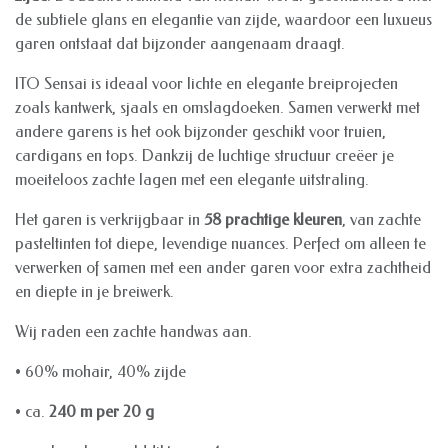
de subtiele glans en elegantie van zijde, waardoor een luxueus
garen ontstaat dat bijzonder aangenaam draagt.
ITO Sensai is ideaal voor lichte en elegante breiprojecten
zoals kantwerk, sjaals en omslagdoeken. Samen verwerkt met
andere garens is het ook bijzonder geschikt voor truien,
cardigans en tops. Dankzij de luchtige structuur creëer je
moeiteloos zachte lagen met een elegante uitstraling.
Het garen is verkrijgbaar in
58 prachtige kleuren
, van zachte
pasteltinten tot diepe, levendige nuances. Perfect om alleen te
verwerken of samen met een ander garen voor extra zachtheid
en diepte in je breiwerk.
Wij raden een zachte handwas aan.
• 60% mohair, 40% zijde
• ca.
240 m per 20 g