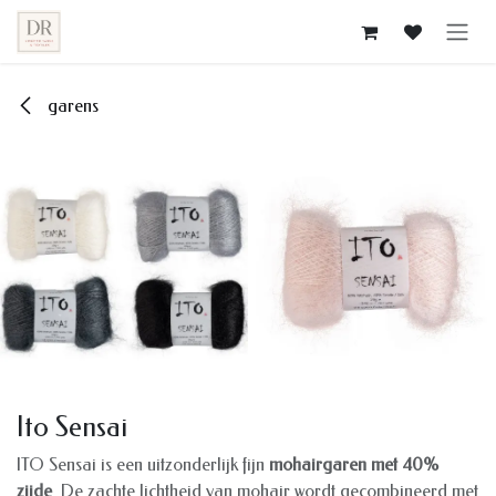
Overslaan naar inhoud
garens
Ito Sensai
ITO Sensai is een uitzonderlijk fijn
mohairgaren met 40%
zijde
. De zachte lichtheid van mohair wordt gecombineerd met