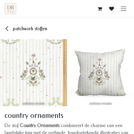
Overslaan naar inhoud
patchwork stoffen
country ornaments
De stof
Country Ornaments
combineert de charme van een
landelijke tuin met de verfijnde, handgetekende illustraties van