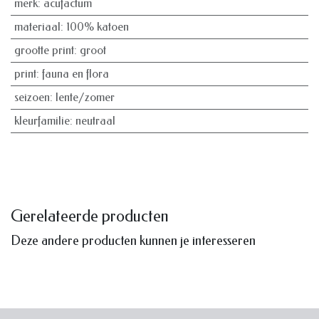
merk
:
acufactum
materiaal
:
100% katoen
grootte print
:
groot
print
:
fauna en flora
seizoen
:
lente/zomer
kleurfamilie
:
neutraal
Gerelateerde producten
Deze andere producten kunnen je interesseren