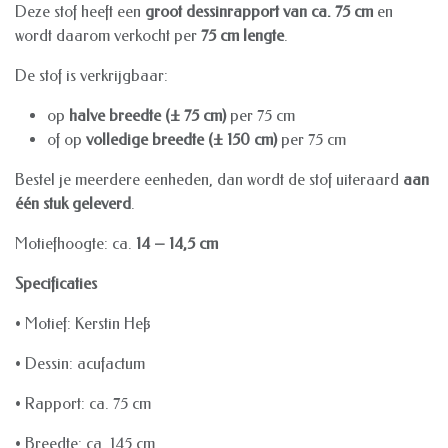
Deze stof heeft een
groot dessinrapport van ca. 75 cm
en
wordt daarom verkocht per
75 cm lengte
.
De stof is verkrijgbaar:
op
halve breedte (± 75 cm)
per 75 cm
of op
volledige breedte (± 150 cm)
per 75 cm
Bestel je meerdere eenheden, dan wordt de stof uiteraard
aan
één stuk geleverd
.
Motiefhoogte: ca.
14 – 14,5 cm
Specificaties
• Motief: Kerstin Heß
• Dessin: acufactum
• Rapport: ca. 75 cm
• Breedte: ca. 145 cm