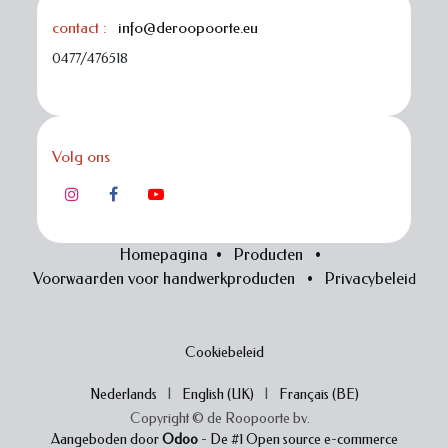
contact :
info@deroopoorte.eu
0477/476518
Volg ons
Homepagina
•
Producten
•
Voorwaarden voor handwerkproducten
•
Privacybelei
d
Cookiebeleid
Nederlands
|
English (UK)
|
Français (BE)
Copyright © de Roopoorte bv.
Aangeboden door
Odoo
- De #1
Open source e-commerce