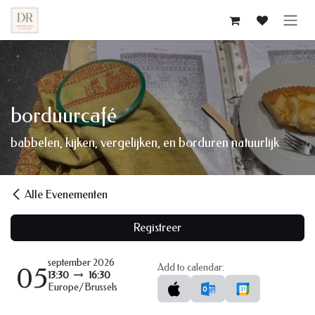
Overslaan naar inhoud
borduurcafé
babbelen, kijken, vergelijken, en borduren natuurlijk
Alle Evenementen
Registreer
september 2026
Add to calendar:
05
13:30
16:30
Europe/Brussels