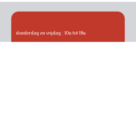
openingsuren :
donderdag en vrijdag : 10u tot 18u
zaterdag : 9u tot 16u
gesloten op 15 augustus
beenstraat 2
9810 Nazareth - De Pinte
België