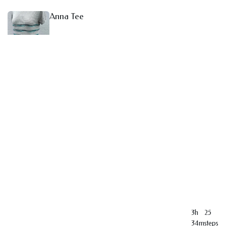
Anna Tee
3h
25
34m
steps