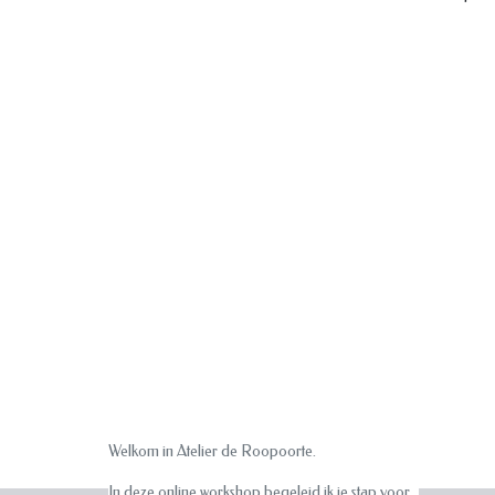
Welkom in Atelier de Roopoorte.
In deze online workshop begeleid ik je stap voor