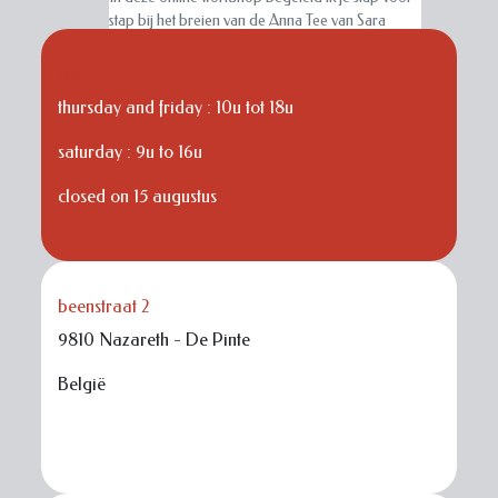
stap bij het breien van de Anna Tee van Sara
Stark.
open :
De cursus is bedoeld als aanvulling op het
thursday and friday : 10u tot 18u
originele Engelstalige patroon en helpt je bij de
verschillende onderdelen van het project. Via
saturday : 9u to 16u
rustige en duidelijke instructievideo's toon ik
iedere stap van dichtbij, zodat je volop kan
closed on 15 augustus
genieten van het breiproces.
In deze workshop vind je onder andere:
een overzicht van het gebruikte materiaal
beenstraat 2
hulp bij het kiezen van de juiste maat
uitleg bij de gebruikte technieken
9810 Nazareth - De Pinte
ondersteunende documenten en
vertalingen
België
stap-voor-stap videolessen
extra tips en aandachtspunten tijdens het
breien
De filmpjes kan je op je eigen tempo bekijken,