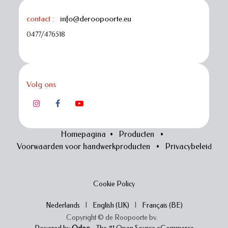
wanneer het jou past. Zo kan je telkens opnieuw
terugkeren naar een techniek of onderdeel
contact :
info@deroopoorte.eu
wanneer je dat wenst.
0477/476518
Het atelierpakket geeft je toegang tot de volledige
online workshop.
Volg ons
naar het pakket
Homepagina
•
Producten
•
breien
Basic
Voorwaarden voor handwerkproducten
•
Privacybelei
d
Cookie Policy
Nederlands
|
English (UK)
|
Français (BE)
Copyright © de Roopoorte bv.